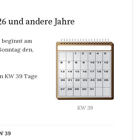
6 und andere Jahre
6 beginnt am
Sonntag den,
en KW 39 Tage
KW 39
W 39