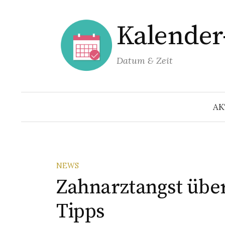
Springe
zum
Kalende
Inhalt
Datum & Zeit
AK
NEWS
Zahnarztangst übe
Tipps