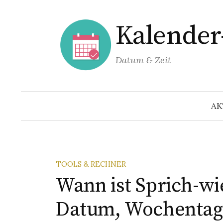
Springe
zum
Kalende
Inhalt
Datum & Zeit
AK
TOOLS & RECHNER
Wann ist Sprich-wi
Datum, Wochentag