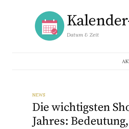
Springe
zum
Kalende
Inhalt
Datum & Zeit
AK
NEWS
Die wichtigsten Sh
Jahres: Bedeutung,